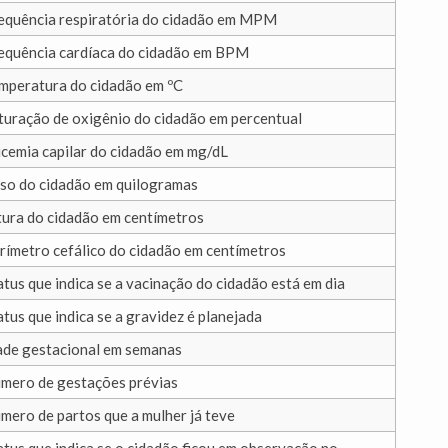
equência respiratória do cidadão em MPM
equência cardíaca do cidadão em BPM
mperatura do cidadão em ºC
turação de oxigênio do cidadão em percentual
icemia capilar do cidadão em mg/dL
so do cidadão em quilogramas
tura do cidadão em centímetros
rímetro cefálico do cidadão em centímetros
atus que indica se a vacinação do cidadão está em dia
atus que indica se a gravidez é planejada
ade gestacional em semanas
mero de gestações prévias
mero de partos que a mulher já teve