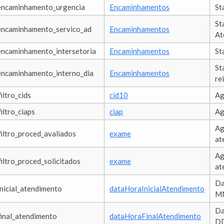
encaminhamento_urgencia
Encaminhamentos
St
St
encaminhamento_servico_ad
Encaminhamentos
At
encaminhamento_intersetoria
Encaminhamentos
St
St
encaminhamento_interno_dia
Encaminhamentos
re
iltro_cids
cid10
Ag
filtro_ciaps
ciap
Ag
Ag
filtro_proced_avaliados
exame
at
Ag
filtro_proced_solicitados
exame
at
Da
inicial_atendimento
dataHoraInicialAtendimento
M
Da
final_atendimento
dataHoraFinalAtendimento
D