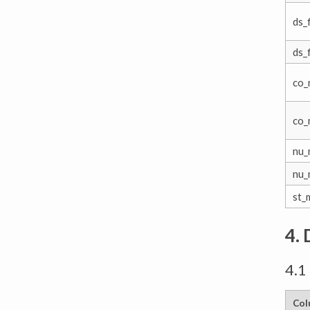
ds_
ds_
co_
co_
nu_
nu_
st_
4.
4.1
Col