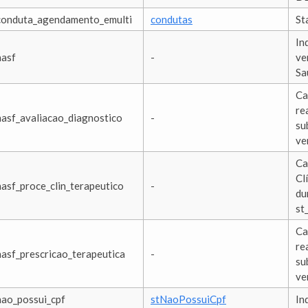
conduta_agendamento_emulti
condutas
St
In
nasf
-
ve
Sa
Ca
re
nasf_avaliacao_diagnostico
-
su
ve
Ca
Cl
nasf_proce_clin_terapeutico
-
du
st
Ca
re
nasf_prescricao_terapeutica
-
su
ve
nao_possui_cpf
stNaoPossuiCpf
In