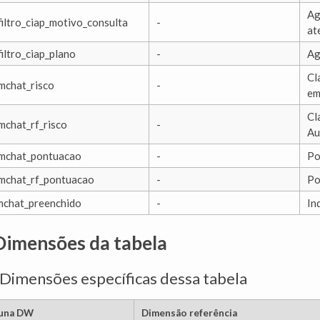
Ag
filtro_ciap_motivo_consulta
-
at
filtro_ciap_plano
-
Ag
Cl
mchat_risco
-
em
Cl
mchat_rf_risco
-
Au
mchat_pontuacao
-
Po
mchat_rf_pontuacao
-
Po
mchat_preenchido
-
In
 Dimensões da tabela
 Dimensões específicas dessa tabela
una DW
Dimensão referência