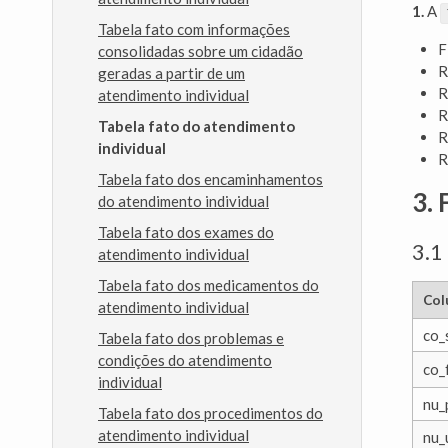
1.
A
Tabela fato com informações
F
consolidadas sobre um cidadão
R
geradas a partir de um
R
atendimento individual
R
Tabela fato do atendimento
R
individual
R
Tabela fato dos encaminhamentos
3. 
do atendimento individual
Tabela fato dos exames do
3.1
atendimento individual
Tabela fato dos medicamentos do
Col
atendimento individual
co_
Tabela fato dos problemas e
condições do atendimento
co_
individual
nu_
Tabela fato dos procedimentos do
atendimento individual
nu_