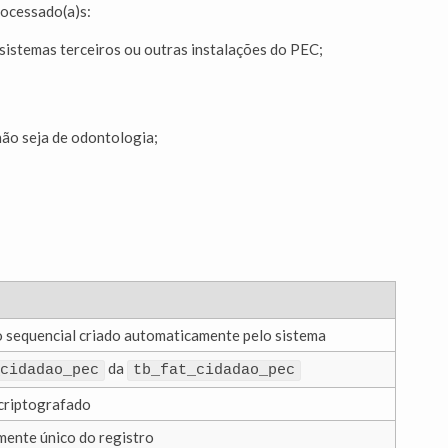
ocessado(a)s:
sistemas terceiros ou outras instalações do PEC;
 não seja de odontologia;
o sequencial criado automaticamente pelo sistema
da
cidadao_pec
tb_fat_cidadao_pec
criptografado
mente único do registro