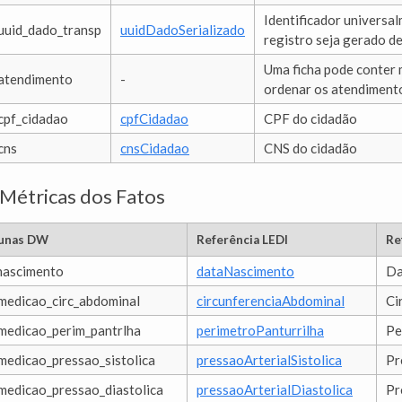
Identificador universa
uuid_dado_transp
uuidDadoSerializado
registro seja gerado d
Uma ficha pode conter 
atendimento
-
ordenar os atendiment
cpf_cidadao
cpfCidadao
CPF do cidadão
cns
cnsCidadao
CNS do cidadão
 Métricas dos Fatos
unas DW
Referência LEDI
Re
nascimento
dataNascimento
Da
medicao_circ_abdominal
circunferenciaAbdominal
Ci
medicao_perim_pantrlha
perimetroPanturrilha
Pe
medicao_pressao_sistolica
pressaoArterialSistolica
Pr
medicao_pressao_diastolica
pressaoArterialDiastolica
Pr