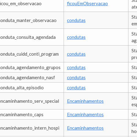
St
ficou_em_observacao
ficouEmObservacao
at
St
conduta_manter_observacao
condutas
em
St
conduta_consulta_agendada
condutas
ag
St
conduta_cuidd_conti_program
condutas
pr
conduta_agendamento_grupos
condutas
St
conduta_agendamento_nasf
condutas
St
conduta_alta_episodio
condutas
St
St
encaminhamento_serv_special
Encaminhamentos
es
encaminhamento_caps
Encaminhamentos
St
St
encaminhamento_intern_hospi
Encaminhamentos
ho