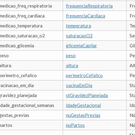
medicao_freq_respiratoria
frequenciaRespiratoria
Fr
medicao_freq_cardiaca
frequenciaCardiaca
Fr
medicao_temperatura
temperatura
Te
medicao_saturacao_o2
saturacaoO2
Sa
medicao_glicemia
glicemiaCapilar
Gl
peso
peso
Pe
altura
altura
Al
perimetro_cefalico
perimetroCefalico
Pe
vacinacao_em_dia
vacinaEmDia
St
gravidez_planejada
stGravidezPlanejada
St
idade_gestacional_semanas
idadeGestacional
Id
gestas_previas
nuGestasPrevias
Nú
partos
nuPartos
Nú