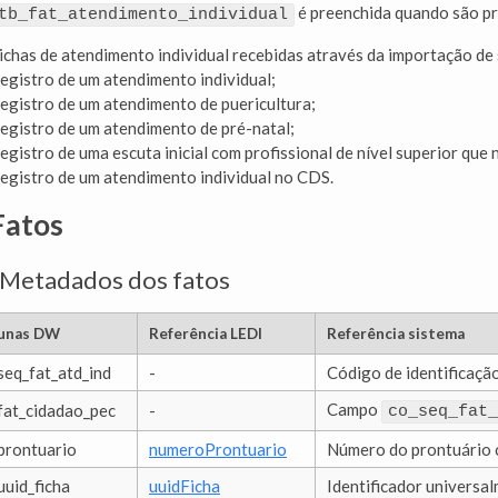
é preenchida quando são pr
tb_fat_atendimento_individual
ichas de atendimento individual recebidas através da importação de 
egistro de um atendimento individual;
egistro de um atendimento de puericultura;
egistro de um atendimento de pré-natal;
egistro de uma escuta inicial com profissional de nível superior que
egistro de um atendimento individual no CDS.
Fatos
 Metadados dos fatos
unas DW
Referência LEDI
Referência sistema
seq_fat_atd_ind
-
Código de identificaçã
Campo
fat_cidadao_pec
-
co_seq_fat_
prontuario
numeroProntuario
Número do prontuário 
uuid_ficha
uuidFicha
Identificador universal