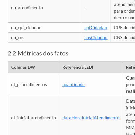
atendiment
nu_atendimento
-
para orde
dentro um
nu_cpf_cidadao
cpfCidadao
CPF do ci
nu_cns
cnsCidadao
CNS do ci
2.2 Métricas dos fatos
Colunas DW
Referência LEDI
Refe
Quan
qt_procedimentos
quantidade
pro
real
Data
iníc
aten
dt_inicial_atendimento
dataHoraInicialAtendimento
form
MM
HH: