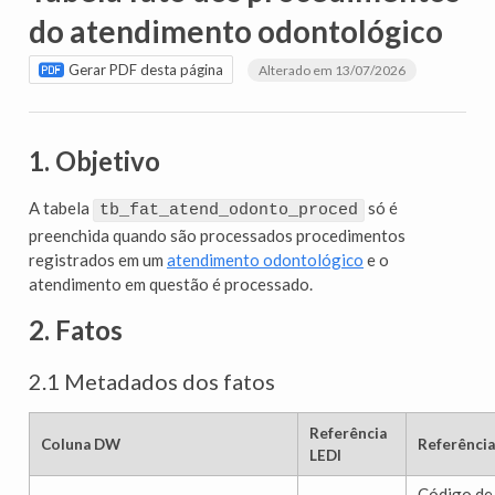
do atendimento odontológico
Gerar PDF desta página
Alterado em 13/07/2026
1. Objetivo
A tabela
só é
tb_fat_atend_odonto_proced
preenchida quando são processados procedimentos
registrados em um
atendimento odontológico
e o
atendimento em questão é processado.
2. Fatos
2.1 Metadados dos fatos
Referência
Coluna DW
Referência
LEDI
Código de 