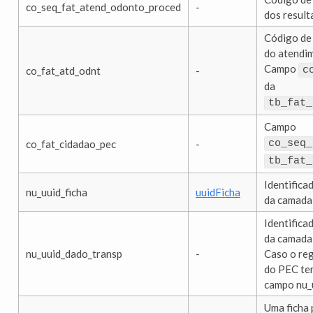
co_seq_fat_atend_odonto_proced
-
dos result
Código de 
do atendi
Campo
co_fat_atd_odnt
-
c
da
tb_fat_
Campo
co_fat_cidadao_pec
-
co_seq_
tb_fat_
Identifica
nu_uuid_ficha
uuidFicha
da camada
Identifica
da camada 
nu_uuid_dado_transp
-
Caso o reg
do PEC te
campo nu_
Uma ficha 