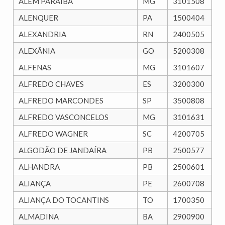
ALÉM PARAÍBA
MG
3101508
ALENQUER
PA
1500404
ALEXANDRIA
RN
2400505
ALEXÂNIA
GO
5200308
ALFENAS
MG
3101607
ALFREDO CHAVES
ES
3200300
ALFREDO MARCONDES
SP
3500808
ALFREDO VASCONCELOS
MG
3101631
ALFREDO WAGNER
SC
4200705
ALGODÃO DE JANDAÍRA
PB
2500577
ALHANDRA
PB
2500601
ALIANÇA
PE
2600708
ALIANÇA DO TOCANTINS
TO
1700350
ALMADINA
BA
2900900