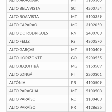
ALTO ARAGUAIA
MT
5100300
ALTO BELA VISTA
SC
4200754
ALTO BOA VISTA
MT
5100359
ALTO CAPARAÓ
MG
3102050
ALTO DO RODRIGUES
RN
2400703
ALTO FELIZ
RS
4300570
ALTO GARÇAS
MT
5100409
ALTO HORIZONTE
GO
5200555
ALTO JEQUITIBÁ
MG
3153509
ALTO LONGÁ
PI
2200301
ALTÔNIA
PR
4100509
ALTO PARAGUAI
MT
5100508
ALTO PARAÍSO
RO
1100403
ALTO PARAÍSO
PR
4128625