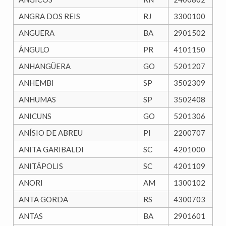
ANGRA DOS REIS
RJ
3300100
ANGUERA
BA
2901502
ÂNGULO
PR
4101150
ANHANGÜERA
GO
5201207
ANHEMBI
SP
3502309
ANHUMAS
SP
3502408
ANICUNS
GO
5201306
ANÍSIO DE ABREU
PI
2200707
ANITA GARIBALDI
SC
4201000
ANITÁPOLIS
SC
4201109
ANORI
AM
1300102
ANTA GORDA
RS
4300703
ANTAS
BA
2901601