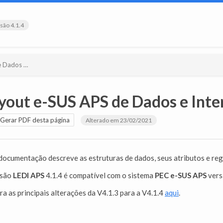
são 4.1.4
e Versão 4.1.4
yout e-SUS APS de Dados e Inte
Gerar PDF desta página
Alterado em 23/02/2021
documentação descreve as estruturas de dados, seus atributos e reg
rsão
LEDI APS
4.1.4 é compatível com o sistema
PEC e-SUS APS
vers
ra as principais alterações da V4.1.3 para a V4.1.4
aqui
.