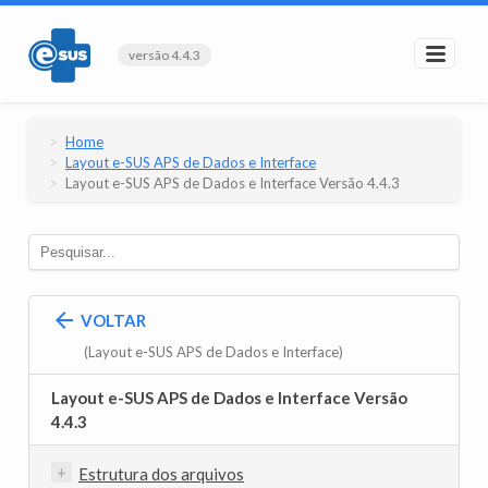
versão 4.4.3
Home
Layout e-SUS APS de Dados e Interface
Layout e-SUS APS de Dados e Interface Versão 4.4.3
VOLTAR
(Layout e-SUS APS de Dados e Interface)
Layout e-SUS APS de Dados e Interface Versão
4.4.3
Estrutura dos arquivos