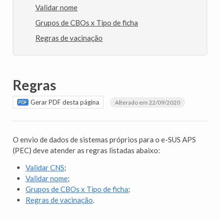
Validar nome
Grupos de CBOs x Tipo de ficha
Regras de vacinação
Regras
Gerar PDF desta página
Alterado em 22/09/2020
O envio de dados de sistemas próprios para o e-SUS APS
(PEC) deve atender as regras listadas abaixo:
Validar CNS
;
Validar nome
;
Grupos de CBOs x Tipo de ficha
;
Regras de vacinação
.