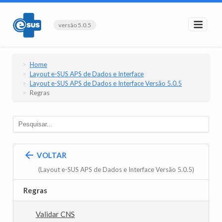
versão 5.0.5
Home
Layout e-SUS APS de Dados e Interface
Layout e-SUS APS de Dados e Interface Versão 5.0.5
Regras
VOLTAR
(Layout e-SUS APS de Dados e Interface Versão 5.0.5)
Regras
Validar CNS