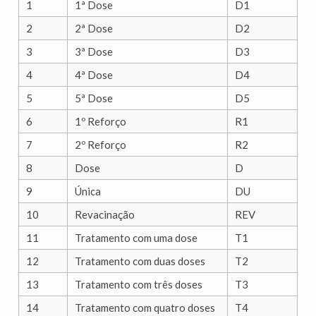
1
1ª Dose
D1
2
2ª Dose
D2
3
3ª Dose
D3
4
4ª Dose
D4
5
5ª Dose
D5
6
1º Reforço
R1
7
2º Reforço
R2
8
Dose
D
9
Única
DU
10
Revacinação
REV
11
Tratamento com uma dose
T1
12
Tratamento com duas doses
T2
13
Tratamento com três doses
T3
14
Tratamento com quatro doses
T4