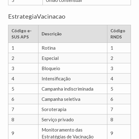
5
União consensual
EstrategiaVacinacao
Código e-
Código
Descrição
SUS APS
RNDS
1
Rotina
1
2
Especial
2
3
Bloqueio
3
4
Intensificação
4
5
Campanha indiscriminada
5
6
Campanha seletiva
6
7
Soroterapia
7
8
Serviço privado
8
Monitoramento das
9
9
Estratégias de Vacinação