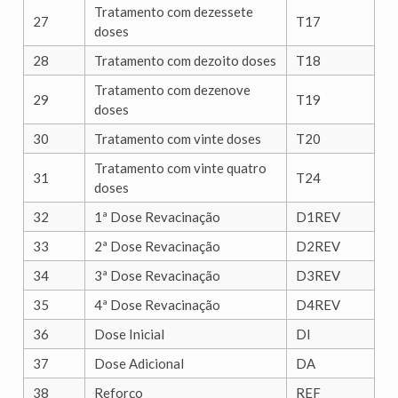
Tratamento com dezessete
27
T17
doses
28
Tratamento com dezoito doses
T18
Tratamento com dezenove
29
T19
doses
30
Tratamento com vinte doses
T20
Tratamento com vinte quatro
31
T24
doses
32
1ª Dose Revacinação
D1REV
33
2ª Dose Revacinação
D2REV
34
3ª Dose Revacinação
D3REV
35
4ª Dose Revacinação
D4REV
36
Dose Inicial
DI
37
Dose Adicional
DA
38
Reforço
REF