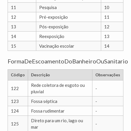
11
Pesquisa
10
12
Pré-exposição
11
13
Pós-exposição
12
14
Reexposição
13
15
Vacinação escolar
14
FormaDeEscoamentoDoBanheiroOuSanitario
Código
Descrição
Observações
Rede coletora de esgoto ou
122
-
pluvial
123
Fossa séptica
-
124
Fossa rudimentar
-
Direto para um rio, lago ou
125
-
mar