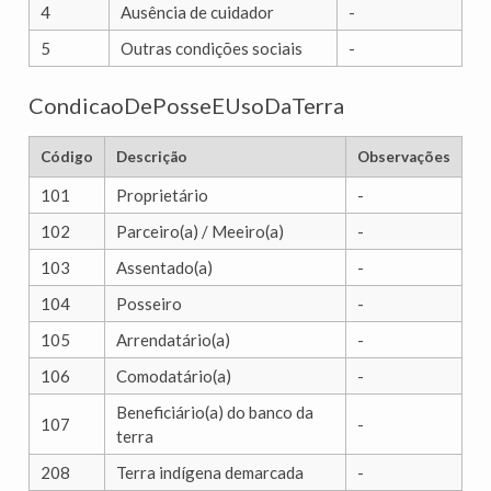
4
Ausência de cuidador
-
5
Outras condições sociais
-
CondicaoDePosseEUsoDaTerra
Código
Descrição
Observações
101
Proprietário
-
102
Parceiro(a) / Meeiro(a)
-
103
Assentado(a)
-
104
Posseiro
-
105
Arrendatário(a)
-
106
Comodatário(a)
-
Beneficiário(a) do banco da
107
-
terra
208
Terra indígena demarcada
-