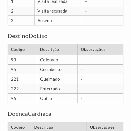
1
Visita realizada
-
2
Visita recusada
-
3
Ausente
-
DestinoDoLixo
Código
Descrição
Observações
93
Coletado
-
95
Céu aberto
-
221
Queimado
-
222
Enterrado
-
96
Outro
-
DoencaCardiaca
Código
Descrição
Observações