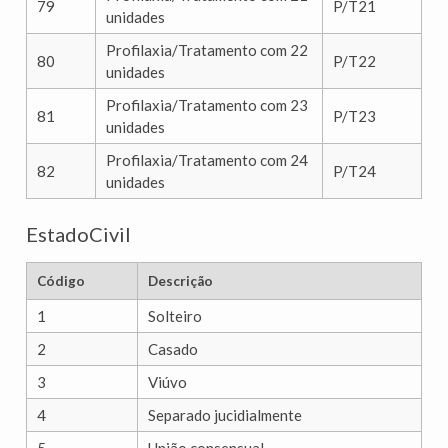
79
P/T21
unidades
Profilaxia/Tratamento com 22
80
P/T22
unidades
Profilaxia/Tratamento com 23
81
P/T23
unidades
Profilaxia/Tratamento com 24
82
P/T24
unidades
EstadoCivil
Código
Descrição
1
Solteiro
2
Casado
3
Viúvo
4
Separado jucidialmente