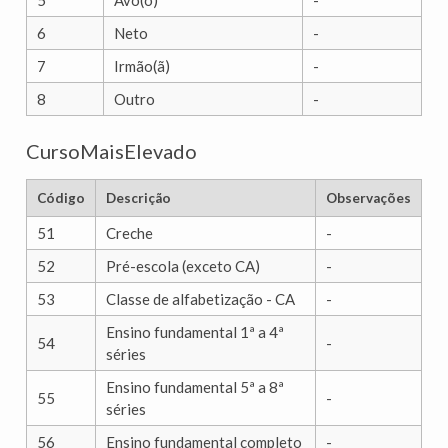
5
Avô(ó)
-
6
Neto
-
7
Irmão(ã)
-
8
Outro
-
CursoMaisElevado
Código
Descrição
Observações
51
Creche
-
52
Pré-escola (exceto CA)
-
53
Classe de alfabetização - CA
-
Ensino fundamental 1ª a 4ª
54
-
séries
Ensino fundamental 5ª a 8ª
55
-
séries
56
Ensino fundamental completo
-