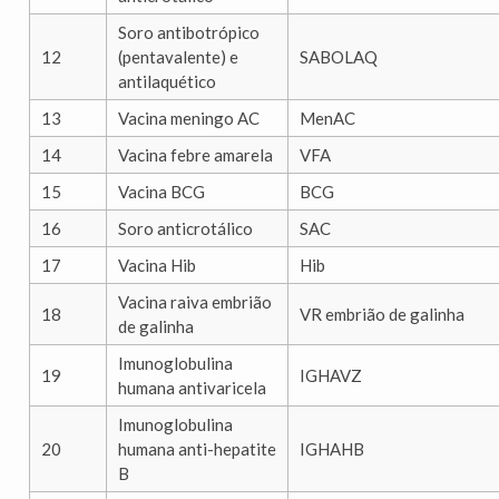
Soro antibotrópico
12
(pentavalente) e
SABOLAQ
antilaquético
13
Vacina meningo AC
MenAC
14
Vacina febre amarela
VFA
15
Vacina BCG
BCG
16
Soro anticrotálico
SAC
17
Vacina Hib
Hib
Vacina raiva embrião
18
VR embrião de galinha
de galinha
Imunoglobulina
19
IGHAVZ
humana antivaricela
Imunoglobulina
20
humana anti-hepatite
IGHAHB
B