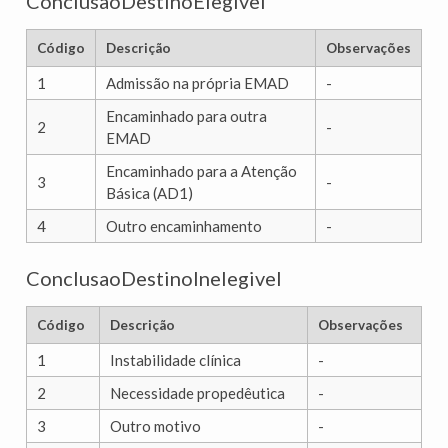
ConclusaoDestinoElegivel
Código
Descrição
Observações
1
Admissão na própria EMAD
-
Encaminhado para outra
2
-
EMAD
Encaminhado para a Atenção
3
-
Básica (AD1)
4
Outro encaminhamento
-
ConclusaoDestinoInelegivel
Código
Descrição
Observações
1
Instabilidade clínica
-
2
Necessidade propedêutica
-
3
Outro motivo
-