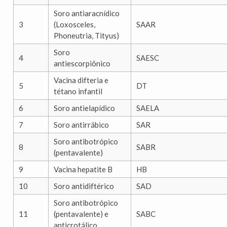
Soro antiaracnídico
3
(Loxosceles,
SAAR
Phoneutria, Tityus)
Soro
4
SAESC
antiescorpiônico
Vacina difteria e
5
DT
tétano infantil
6
Soro antielapídico
SAELA
7
Soro antirrábico
SAR
Soro antibotrópico
8
SABR
(pentavalente)
9
Vacina hepatite B
HB
10
Soro antidiftérico
SAD
Soro antibotrópico
11
(pentavalente) e
SABC
anticrotálico