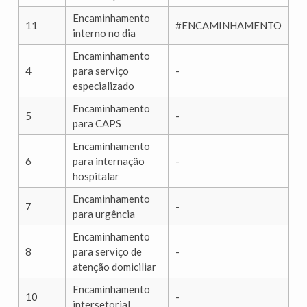
Encaminhamento
11
#ENCAMINHAMENTO
interno no dia
Encaminhamento
4
para serviço
-
especializado
Encaminhamento
5
-
para CAPS
Encaminhamento
6
para internação
-
hospitalar
Encaminhamento
7
-
para urgência
Encaminhamento
8
para serviço de
-
atenção domiciliar
Encaminhamento
10
-
intersetorial