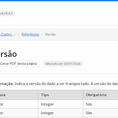
são 8.4.2
e Versão 8.4.2
Referências
Versão
rsão
Gerar PDF desta página
Alterado em 13/07/2026
rvação:
Indica a versão do dado a ser transportado. A versão do da
una
Tipo
Obrigatório
or
Integer
Sim
or
Integer
Sim