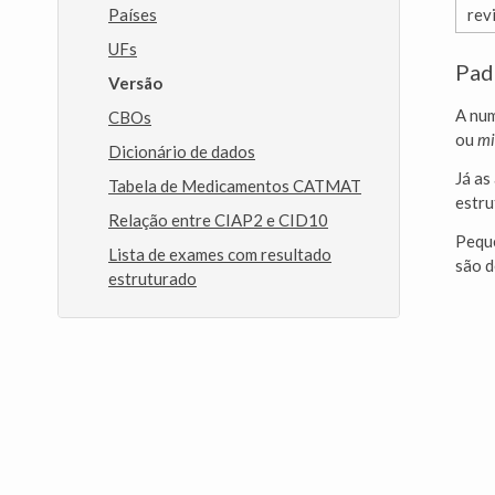
Países
rev
UFs
Pad
Versão
A nu
CBOs
ou
mi
Dicionário de dados
Já as
Tabela de Medicamentos CATMAT
estru
Relação entre CIAP2 e CID10
Peque
Lista de exames com resultado
são 
estruturado