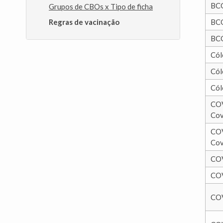
BC
Grupos de CBOs x Tipo de ficha
Regras de vacinação
BC
BC
Cól
Cól
Cól
COV
Cov
COV
Cov
COV
COV
COV