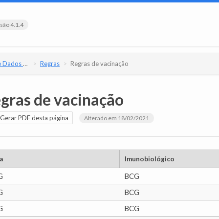
são 4.1.4
e Versão 4.1.4
Regras
Regras de vacinação
gras de vacinação
Gerar PDF desta página
Alterado em 18/02/2021
a
Imunobiológico
G
BCG
G
BCG
G
BCG