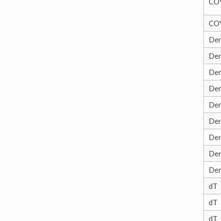
COV
COV
De
De
De
De
De
De
De
De
De
dT
dT
dT