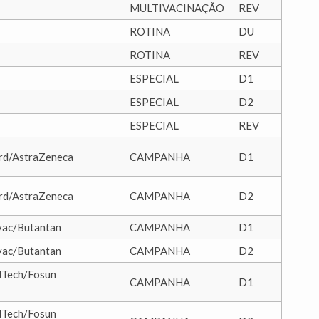
MULTIVACINAÇÃO
REV
ROTINA
DU
ROTINA
REV
ESPECIAL
D1
ESPECIAL
D2
ESPECIAL
REV
ord/AstraZeneca
CAMPANHA
D1
ord/AstraZeneca
CAMPANHA
D2
vac/Butantan
CAMPANHA
D1
vac/Butantan
CAMPANHA
D2
NTech/Fosun
CAMPANHA
D1
NTech/Fosun