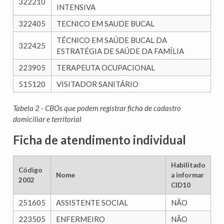
322210
INTENSIVA
322405
TECNICO EM SAUDE BUCAL
TÉCNICO EM SAÚDE BUCAL DA
322425
ESTRATÉGIA DE SAÚDE DA FAMÍLIA
223905
TERAPEUTA OCUPACIONAL
515120
VISITADOR SANITÁRIO
Tabela 2 - CBOs que podem registrar ficha de cadastro
domiciliar e territorial
Ficha de atendimento individual
Habilitado
Código
Nome
a informar
2002
CID10
251605
ASSISTENTE SOCIAL
NÃO
223505
ENFERMEIRO
NÃO