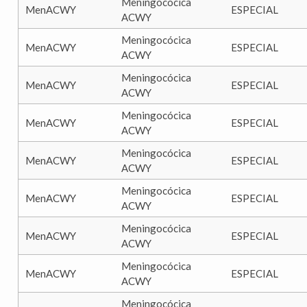
Meningocócica
MenACWY
ESPECIAL
ACWY
Meningocócica
MenACWY
ESPECIAL
ACWY
Meningocócica
MenACWY
ESPECIAL
ACWY
Meningocócica
MenACWY
ESPECIAL
ACWY
Meningocócica
MenACWY
ESPECIAL
ACWY
Meningocócica
MenACWY
ESPECIAL
ACWY
Meningocócica
MenACWY
ESPECIAL
ACWY
Meningocócica
MenACWY
ESPECIAL
ACWY
Meningocócica