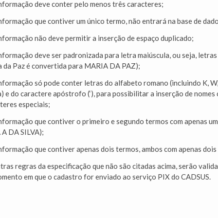
nformação deve conter pelo menos três caracteres;
nformação que contiver um único termo, não entrará na base de da
nformação não deve permitir a inserção de espaço duplicado;
nformação deve ser padronizada para letra maiúscula, ou seja, letra
 da Paz é convertida para MARIA DA PAZ);
nformação só pode conter letras do alfabeto romano (incluindo K, W, Y
) e do caractere apóstrofo (‘), para possibilitar a inserção de nom
teres especiais;
nformação que contiver o primeiro e segundo termos com apenas um 
A A DA SILVA);
nformação que contiver apenas dois termos, ambos com apenas dois 
tras regras da especificação que não são citadas acima, serão vali
mento em que o cadastro for enviado ao serviço PIX do CADSUS.