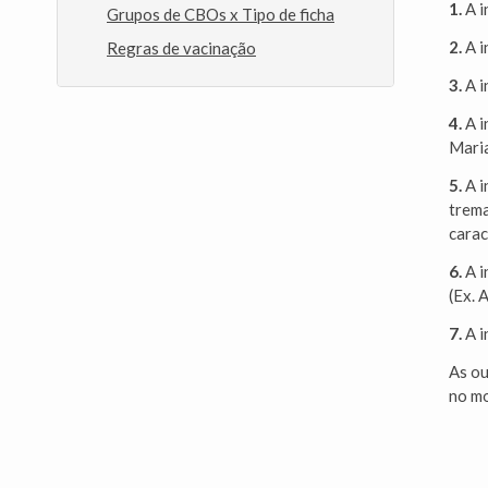
1.
A i
Grupos de CBOs x Tipo de ficha
2.
A i
Regras de vacinação
3.
A i
4.
A i
Maria
5.
A i
trema
carac
6.
A i
(Ex. 
7.
A i
As ou
no mo