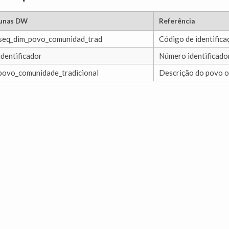
unas DW
Referência
seq_dim_povo_comunidad_trad
Código de identifica
identificador
Número identificado
povo_comunidade_tradicional
Descrição do povo o