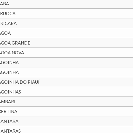
UABA
URUOCA
URICABA
AGOA
AGOA GRANDE
AGOA NOVA
AGOINHA
AGOINHA
AGOINHA DO PIAUÍ
AGOINHAS
AMBARI
BERTINA
CÂNTARA
CÂNTARAS