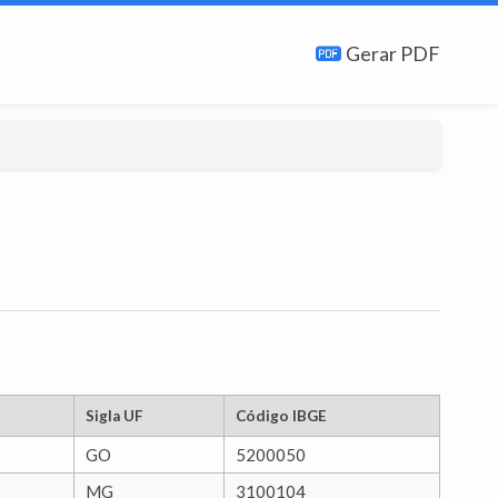
Gerar PDF
Sigla UF
Código IBGE
GO
5200050
MG
3100104