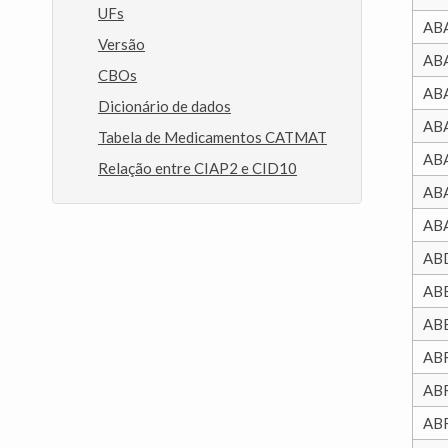
UFs
AB
Versão
AB
CBOs
AB
Dicionário de dados
AB
Tabela de Medicamentos CATMAT
AB
Relação entre CIAP2 e CID10
AB
AB
AB
AB
AB
AB
AB
AB