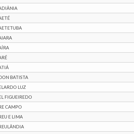
ADIÂNIA
AETÉ
AETETUBA
AIARA
AÍRA
ARÉ
ATIÁ
DON BATISTA
ELARDO LUZ
EL FIGUEIREDO
RE CAMPO
REU E LIMA
REULÂNDIA