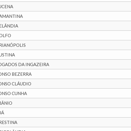
UCENA
AMANTINA
ELÂNDIA
OLFO
RIANÓPOLIS
USTINA
OGADOS DA INGAZEIRA
ONSO BEZERRA
ONSO CLÁUDIO
ONSO CUNHA
RÂNIO
UÁ
RESTINA