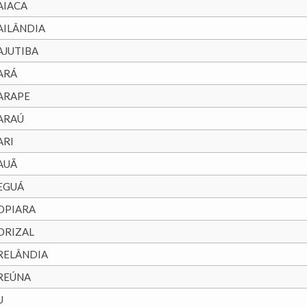
AIACA
AILÂNDIA
AJUTIBA
ARÁ
ARAPE
ARAÚ
ARI
AUÃ
EGUÁ
OPIARA
ORIZAL
RELÂNDIA
REÚNA
U