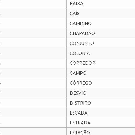
5
BAIXA
6
CAIS
7
CAMINHO
9
CHAPADÃO
0
CONJUNTO
1
COLÔNIA
2
CORREDOR
3
CAMPO
4
CÓRREGO
7
DESVIO
8
DISTRITO
0
ESCADA
1
ESTRADA
2
ESTAÇÃO