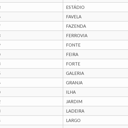
3
ESTÁDIO
6
FAVELA
7
FAZENDA
8
FERROVIA
9
FONTE
0
FEIRA
3
FORTE
5
GALERIA
6
GRANJA
0
ILHA
2
JARDIM
3
LADEIRA
4
LARGO