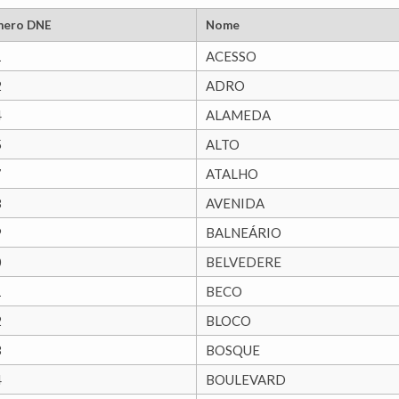
ero DNE
Nome
1
ACESSO
2
ADRO
4
ALAMEDA
5
ALTO
7
ATALHO
8
AVENIDA
9
BALNEÁRIO
0
BELVEDERE
1
BECO
2
BLOCO
3
BOSQUE
4
BOULEVARD