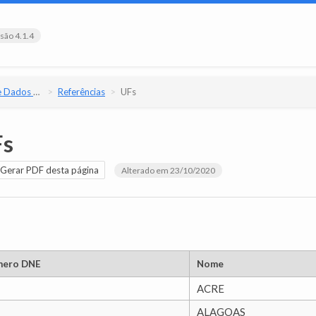
são 4.1.4
e Versão 4.1.4
Referências
UFs
Fs
Gerar PDF desta página
Alterado em 23/10/2020
ero DNE
Nome
ACRE
ALAGOAS